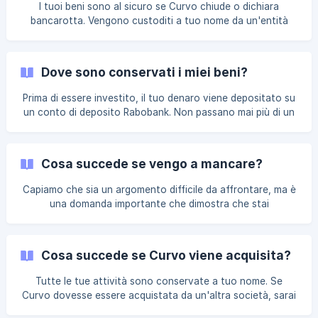
olandese). E la garanzia europea sui depositi? La garanzia
I tuoi beni sono al sicuro se Curvo chiude o dichiara
sui depositi di
bancarotta. Vengono custoditi a tuo nome da un'entità
legale separata, il depositario Stichting Noordnederlandse
Beleggersgiro. Questo è spiegato meglio nella nostra
pagina sulla sicurezza. Ecco la procedura da seguire per
Dove sono conservati i miei beni?
accedere ai tuoi beni in caso di chiusura di Curvo: Il primo
passo è comunicare direttamente con noi attraverso il
Prima di essere investito, il tuo denaro viene depositato su
nostro sistema di chat sull'applicazione. Se l'applicazione
un conto di deposito Rabobank. Non passano mai più di un
non
paio di giorni prima che questi fondi vengano investiti. Il tuo
denaro viene quindi investito e i tuoi beni sono custoditi
dal tuo depositario, la Stichting Noordnederlandse
Cosa succede se vengo a mancare?
Beleggersgiro. Si tratta di un'entità legale separata che non
svolge alcuna attività commerciale e il cui unico scopo è
Capiamo che sia un argomento difficile da affrontare, ma è
quello di custodire i tuoi beni. [Scopri come viene investito
una domanda importante che dimostra che stai
il tuo denaro](h
pianificando in modo responsabile per i tuoi cari. I tuoi
investimenti sono al sicuro Se dovessi morire, i tuoi
investimenti con Curvo rimarranno al sicuro. Continueremo
Cosa succede se Curvo viene acquisita?
a gestire il tuo portafoglio finché non riceveremo la
documentazione necessaria dai tuoi eredi o dai
Tutte le tue attività sono conservate a tuo nome. Se
rappresentanti autorizzati. Cosa succede dopo Quando
Curvo dovesse essere acquistata da un'altra società, sarai
qualcuno muore, seguiamo una procedura chiara per
tu a decidere se lasciare i tuoi investimenti all'acquirente o
garantire che