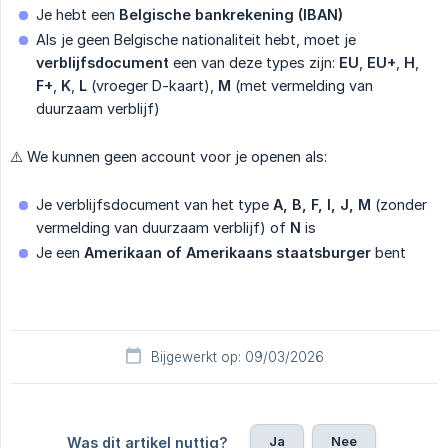
Je hebt een
Belgische bankrekening (IBAN)
Als je geen Belgische nationaliteit hebt, moet je
verblijfsdocument
een van deze types zijn:
EU
,
EU+
,
H
,
F+
,
K
,
L
(vroeger D-kaart),
M
(met vermelding van
duurzaam verblijf)
⚠️ We kunnen geen account voor je openen als:
Je verblijfsdocument van het type
A, B, F, I, J, M
(zonder
vermelding van duurzaam verblijf) of
N
is
Je een
Amerikaan of Amerikaans staatsburger
bent
Bijgewerkt op: 09/03/2026
Ja
Nee
Was dit artikel nuttig?