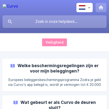
Veiligheid
Welke beschermingsregelingen zijn er
voor mijn beleggingen?
Europees beleggersbeschermingsprogramma Zodra je geld
via Curvo's app belegd is, wordt je vermogen tot € 20.000
beschermd door het Europese
beleggersbeschermingsprogramma. || Meer informatie over
dit beschermingsstelsel vind je op de website van De
Wat gebeurt er als Curvo de deuren
Nederlandsche Bank. Hoe zit het met de Europese
sluit?