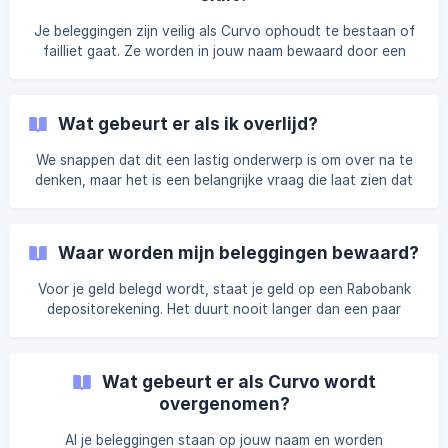
depositogarantie? De € 100.000 depositogarantie geldt
voor het geld dat je op een spaarrekening bij een bank
Je beleggingen zijn veilig als Curvo ophoudt te bestaan of
aanhoudt
failliet gaat. Ze worden in jouw naam bewaard door een
aparte juridische entiteit, de Stichting Noordnederlandse
Beleggersgiro. Dit wordt verder uitgelegd op onze
veiligheidspagina. Zo krijg je toegang tot je tegoeden als
Wat gebeurt er als ik overlijd?
Curvo zou sluiten: Neem rechtstreeks contact met ons op
via de chat in de app. Als de app niet werkt (of is
We snappen dat dit een lastig onderwerp is om over na te
afgesloten), stuur dan een e-mail naar [
hello@curvo.eu
]
denken, maar het is een belangrijke vraag die laat zien dat
(mailto:hello@c
je verantwoord bezig bent met het plannen van de
toekomst van je dierbaren. Je beleggingen zijn beschermd
Als je komt te overlijden, blijven je beleggingen bij Curvo
Waar worden mijn beleggingen bewaard?
veilig en beschermd. We blijven je portefeuille beheren
totdat we de juiste documenten van je erfgenamen of
Voor je geld belegd wordt, staat je geld op een Rabobank
bevoegde vertegenwoordigers hebben ontvangen. Wat
depositorekening. Het duurt nooit langer dan een paar
gebeurt er daarna Als iemand overlijdt, volgen we e
werkdagen voor dit geld belegd is. Je geld wordt dan
belegd en je tegoeden worden bewaard door je bewaarder,
de Stichting Noordnederlandse Beleggersgiro. Dit is een
Wat gebeurt er als Curvo wordt
aparte rechtspersoon die geen commerciële activiteit
overgenomen?
heeft en die als enig doel heeft je tegoeden te bewaren.
Leer hoe je geld belegd wordt
Al je beleggingen staan op jouw naam en worden