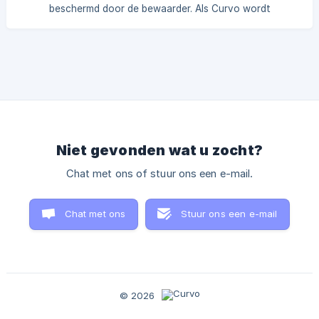
beschermd door de bewaarder. Als Curvo wordt
overgenomen door een ander bedrijf, kun je zelf beslissen
of je je beleggingen bij de overnemer laat, of dat je ze
verkoopt en je account sluit.
Niet gevonden wat u zocht?
Chat met ons of stuur ons een e-mail.
Chat met ons
Stuur ons een e-mail
© 2026