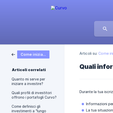
Articoli su:
Come ini
Come iniziare
Quali info
Articoli correlati
Quanto mi serve per
iniziare a investire?
Durante la tua iscri
Quali profili di investitori
offrono i portafogli Curvo?
Informazioni per
Come definisci gli
La tua situazione
investimenti a "lungo