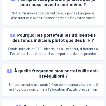
investissements. Quel compte bancaire peux-tu lier ? Le
peux aussi investir moi-même ?
compte doit être à ton nom. Modifier ton compte bancaire
Étape 1 : accède à ton portefeuille Ouvre le portefeuille où
Notre mission est de permettre aux jeunes Européens
tu veux changer le compte bancaire
d'assurer leur avenir financier grâce à l'investissement
passif. Que tu investisses via l'appli de Curvo ou par toi-
même, nous sommes contents dans les deux cas. Tu es
donc le bienvenu pour t'inspirer de notre philosophie et la
Pourquoi les portefeuilles utilisent-ils
mettre en œuvre toi-même. Sache que les fonds que nous
des fonds indiciels plutôt que des ETF ?
utilisons ne sont accessibles qu'aux investisseurs
institutionnels, ce qui signifie que tu ne pourras pas le
Fonds indiciels et ETF : identiques à l'intérieur, différents à
répliquer entièremen
l'extérieur Tout d'abord, il est important de comprendre
que les fonds indiciels et les ETF sont fondamentalement
identiques à l'intérieur. Les deux sont des fonds qui suivent
passivement un indice boursier. La différence réside
À quelle fréquence mon portefeuille est-
uniquement dans leur « emballage », c'est-à-dire leur
il rééquilibré ?
structure et leur mode de négociation : Les fonds indiciels
sont achetés et vendus directement par le fournisseur du
Ton portefeuille est contrôlé en permanence pour voir s'il
fonds, généralement une fo
est toujours conforme à l'allocation d'actifs prévue. Ton
portefeuille est rééquilibré lorsque l'un des actifs est
déséquilibré de 5%. Pour en savoir plus sur la façon dont
ton argent est investi, consulte la page portefeuilles.