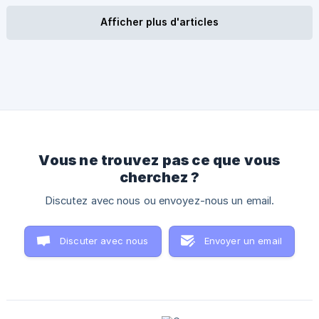
quatre pays émettent ce type d'obligations : La France,
l'Italie, l'Allemagne et l'Espagne. ISIN IE00B4WXT857
Afficher plus d'articles
Factsheet [Key Investor Information Doc]
(https://www.ishares.com/ch/individual/en/literature/kiid/eu_
priips-ishares-eur
Vous ne trouvez pas ce que vous
cherchez ?
Discutez avec nous ou envoyez-nous un email.
Discuter avec nous
Envoyer un email