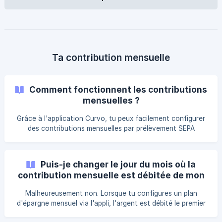
Malheureusement, il n'existe pas d'investissements grâce
auxquels tu peux garantir un gain rapide sans prendre
beaucoup de risques. L'investissement est p
Ta contribution mensuelle
Comment fonctionnent les contributions
mensuelles ?
Grâce à l'application Curvo, tu peux facilement configurer
des contributions mensuelles par prélèvement SEPA
(domiciliation). L'argent est débité le premier jour ouvrable
du mois. Tu peux modifier ou suspendre les contributions
comme tu le souhaites via l'application. Quel est le
Puis-je changer le jour du mois où la
montant mensuel maximum ? Le maximum pour la
contribution mensuelle est débitée de mon
contribution mensuelle est de 1 000 €. Tu veux investir plus
compte bancaire ?
chaque mois ? Mets alors en place un ordre permanent
Malheureusement non. Lorsque tu configures un plan
auprès de ta banque, avec les coordonnées bancaires
d'épargne mensuel via l'appli, l'argent est débité le premier
jour ouvrable de chaque mois. Tu ne peux pas modifier la