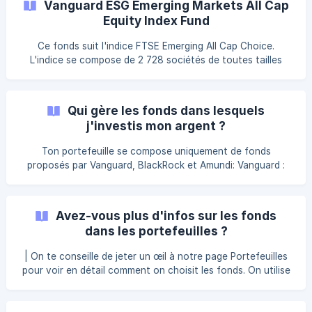
Vanguard ESG Emerging Markets All Cap
les produits du vice et les armes. ISIN IE00B5456744
Equity Index Fund
Factsheet [Key Investor Information](https://fund-do
Ce fonds suit l'indice FTSE Emerging All Cap Choice.
L'indice se compose de 2 728 sociétés de toutes tailles
issues des 24 pays désignés comme marchés "émergents"
par le FTSE. Ces pays comprennent notamment la Chine,
Taiwan, l'Inde et le Brésil. Il exclut également les entreprises
Qui gère les fonds dans lesquels
impliquées dans les énergies non renouvelables, les
j'investis mon argent ?
produits de vice et les armes. ISIN IE00BKV0W243
[Factsheet](https://fund-
Ton portefeuille se compose uniquement de fonds
docs.vanguard.com/ESG_Emerging_Markets_All_Cap_Equity_I
proposés par Vanguard, BlackRock et Amundi: Vanguard :
ndex_Fund_9684_EUR_EN_INT_IRIS
Fondée en 1975, Vanguard est une société de gestion de
placements basée aux États-Unis qui détient plus de 3
milliards de dollars d'actifs sous gestion. Vanguard est le
Avez-vous plus d'infos sur les fonds
plus grand fournisseur de fonds communs de placement au
dans les portefeuilles ?
monde. Son fondateur John Bogle est également considéré
comme l'inventeur des fonds indiciels. Blackrock
| On te conseille de jeter un œil à notre page Portefeuilles
pour voir en détail comment on choisit les fonds. On utilise
les fonds suivants dans les portefeuilles Curvo : Vanguard
ESG Developed World All Cap Equity Index Fund