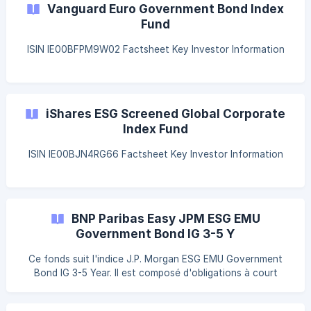
ISIN IE00B5456744 Factsheet Key Investor Information
Vanguard Euro Government Bond Index
**Vanguard ES
Fund
ISIN IE00BFPM9W02 Factsheet Key Investor Information
iShares ESG Screened Global Corporate
Index Fund
ISIN IE00BJN4RG66 Factsheet Key Investor Information
BNP Paribas Easy JPM ESG EMU
Government Bond IG 3-5 Y
Ce fonds suit l'indice J.P. Morgan ESG EMU Government
Bond IG 3-5 Year. Il est composé d'obligations à court
terme (3 à 5 ans) émises par dix pays de la zone euro :
Autriche, Belgique, Finlande, France, Allemagne, Irlande,