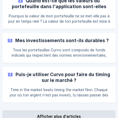
Quand est-ce que les valeurs du
portefeuille dans l'application sont-elles
mises à jour ?
Pourquoi la valeur de mon portefeuille ne se met-elle pas à
jour en temps réel ? La valeur de ton portefeuille est mise à
jour une fois par jour, avec un délai de deux jours
ouvrables. Tu peux voir ces valeurs dans le graphique de
l'onglet « Portefeuille ». Pourquoi ce délai ? Ton portefeuille
Mes investissements sont-ils durables ?
utilise des fonds indiciels, pas des ETF. Les ETF se
négocient en continu tout au long de la journée. Les fonds
Tous les portefeuilles Curvo sont composés de fonds
indiciels ne traitent les achats et les ventes qu'une fois par
indiciels qui respectent des normes environnementales,
jour, et leu
sociales et de gouvernance (ESG). Ils excluent les
entreprises impliquées dans des activités nuisibles pour les
personnes ou la planète. Selon le fonds, cela comprend
Puis-je utiliser Curvo pour faire du timing
notamment : les énergies fossiles (pétrole, gaz et charbon)
sur le marché ?
et l'énergie nucléaire les armes : non seulement les armes
nucléaires et autres armes controversées, mais aussi les
Time in the market beats timing the market Non. Chaque
armes militaires conventionnelles et les armes
jour où ton argent n'est pas investi, tu laisses passer des
bénéfices. Étant donné que personne ne sait quand la
prochaine crise surviendra, la chose la plus intelligente à
faire est de commencer à investir le plus tôt possible et
d'adopter une stratégie "acheter et conserver".
Afficher plus d'articles