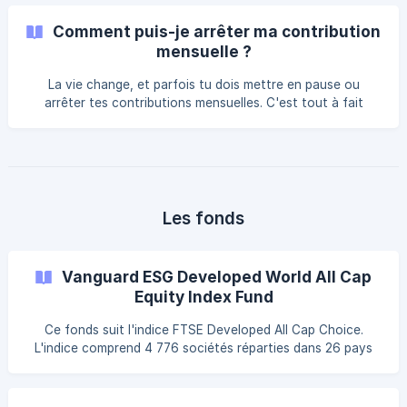
date à laquelle l'argent est prélevé sur ton compte. Nous
cherchons à ajouter un système plus flexible à l'avenir.
Comment puis-je arrêter ma contribution
Nous comprenons que beaucoup ne sont pas payés à
mensuelle ?
temps ou n'ont pas assez de fonds pour le plan d'épargne
le premier jour ouvrable du mois. Comme alternative, tu
La vie change, et parfois tu dois mettre en pause ou
peux mettre en place un ordre permanent dire
arrêter tes contributions mensuelles. C'est tout à fait
normal. Tu gardes le contrôle total de tes investissements.
Arrêter tes contributions mensuelles Tu peux facilement
arrêter tes contributions mensuelles directement dans
l'appli Curvo : Ouvre l'appli Curvo et va dans l'onglet «
Investir » Appuie sur « Modifier » Sélectionne « Arrêter »
pour suspendre tes investissements automatiques C'est
Les fonds
tout ! Quand le chan
Vanguard ESG Developed World All Cap
Equity Index Fund
Ce fonds suit l'indice FTSE Developed All Cap Choice.
L'indice comprend 4 776 sociétés réparties dans 26 pays
considérés comme des marchés "développés" (Etats-Unis,
Japon, Royaume-Uni, Canada, Allemagne...). Il exclut les
sociétés impliquées dans les énergies non renouvelables,