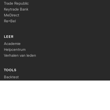
Trade Republic
Keytrade Bank
MeDirect
Re=Bel
LEER
Academie
Helpcentrum
Verhalen van leden
TOOLS
Backtest
Meerwaardebelasting berekenen
Beste brokers voor ETF's
Beste spaarrekeningen
Pensioen berekenen
Samengestelde interest berekenen