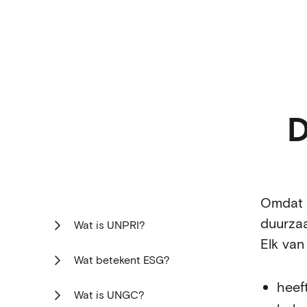
D
Omdat i
duurzaa
Wat is UNPRI?
Elk van
Wat betekent ESG?
heef
Wat is UNGC?