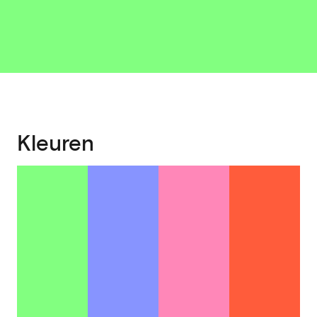
Kleuren
#82FF80
#8794FF
#FF87B8
#FF5C3B