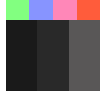
#1A1A1A
#292929
#595757