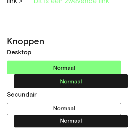
link >
Dit is een zwevende link
Knoppen
Desktop
Normaal
Normaal
Secundair
Normaal
Normaal