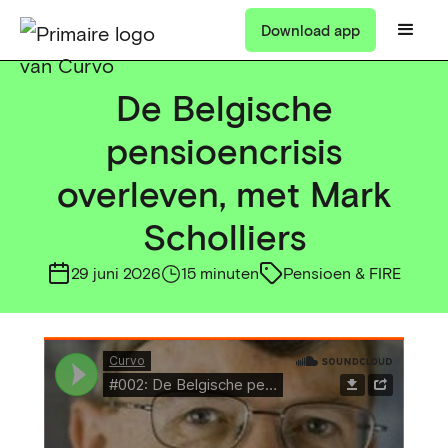
Download app
De Belgische
pensioencrisis
overleven, met Mark
Scholliers
29 juni 2026
15 minuten
Pensioen & FIRE