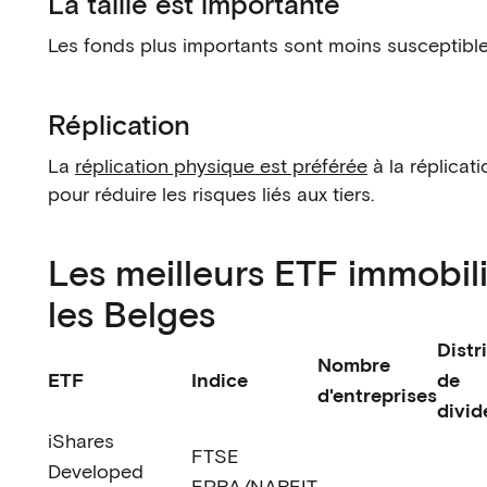
La taille est importante
Les fonds plus importants sont moins susceptible
Réplication
La
réplication physique est préférée
à la réplicat
pour réduire les risques liés aux tiers.
Les meilleurs ETF immobil
les Belges
Distr
Nombre
ETF
Indice
de
d'entreprises
divi
iShares
FTSE
Developed
EPRA/NAREIT