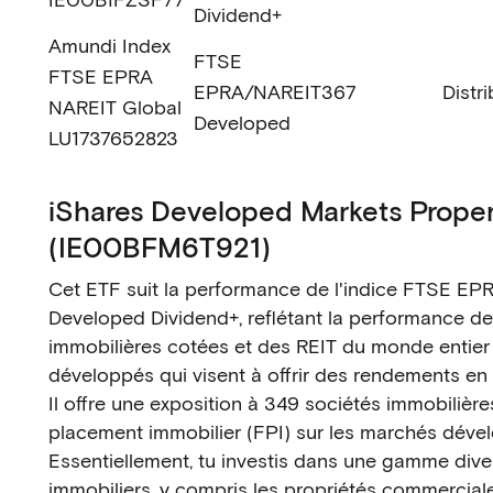
Dividend+
Amundi Index
FTSE
FTSE EPRA
EPRA/NAREIT
367
Distr
NAREIT Global
Developed
LU1737652823
iShares Developed Markets Proper
(IE00BFM6T921)
Cet ETF suit la performance de l'indice FTSE E
Developed Dividend+, reflétant la performance de
immobilières cotées et des REIT du monde entier
développés qui visent à offrir des rendements en
Il offre une exposition à 349 sociétés immobilière
placement immobilier (FPI) sur les marchés déve
Essentiellement, tu investis dans une gamme dive
immobiliers, y compris les propriétés commerciales