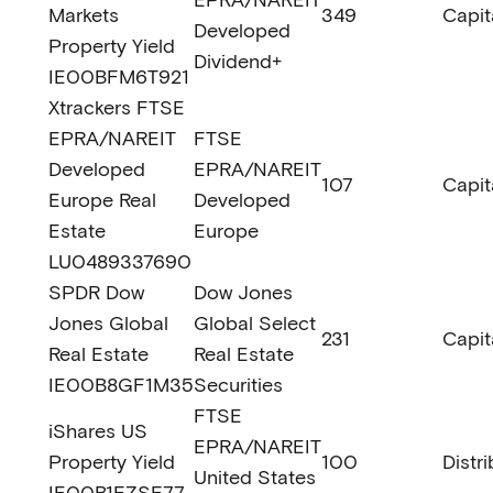
Markets
349
Capit
Developed
Property Yield
Dividend+
IE00BFM6T921
Xtrackers FTSE
EPRA/NAREIT
FTSE
Developed
EPRA/NAREIT
107
Capit
Europe Real
Developed
Estate
Europe
LU0489337690
SPDR Dow
Dow Jones
Jones Global
Global Select
231
Capit
Real Estate
Real Estate
IE00B8GF1M35
Securities
FTSE
iShares US
EPRA/NAREIT
Property Yield
100
Distr
United States
IE00B1FZSF77