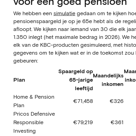
voor een goed pensioen
We hebben een
simulatie
gedaan om te kijken ho
pensioenspaargeld je op je 65e hebt als de regel
afloopt. We kijken naar iemand van 30 die elk jaa
1.350 inlegt (het maximale bedrag in 2026). We 
elk van de KBC-producten gesimuleerd, met histo
gegevens om te kijken wat er in de toekomst zou
gebeuren:
Spaargeld op
Maan
Maandelijks
Plan
65-jarige
ink
inkomen
leeftijd
Home & Pension
€71,458
€326
Plan
Pricos Defensive
Responsible
€79,219
€361
Investing