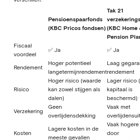
Tak 21
Pensioenspaarfonds
verzekering
(KBC Pricos fondsen)
(KBC Home 
Pension Pla
Fiscaal
✅ Ja
✅ Ja
voordeel
Hoger potentieel
Laag gegara
Rendement
langetermijnrendement
rendement
Hoger risico (waarde
Lager risico (
Risico
kan zowel stijgen als
kapitaal is
dalen)
beschermd)
Geen
Vaak met
Verzekering
overlijdensdekking
overlijdensui
Vaak hogere
Lagere kosten in de
Kosten
door
meeste gevallen