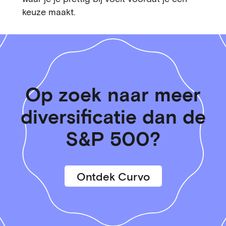
keuze maakt.
Op zoek naar meer
diversificatie dan de
S&P 500?
Ontdek Curvo