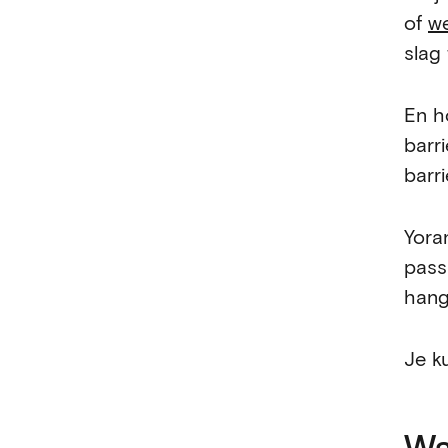
of
we
slag
En h
barr
barri
Yora
pass
hang
Je k
Wa