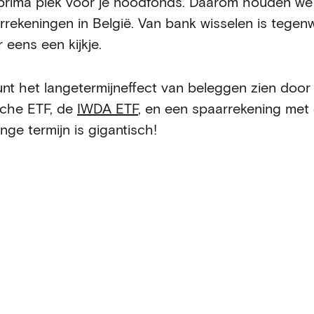
prima plek voor je noodfonds. Daarom houden w
rrekeningen in België. Van bank wisselen is tege
 eens een kijkje.
unt het langetermijneffect van beleggen zien door
sche ETF, de
IWDA ETF
, en een spaarrekening met e
nge termijn is gigantisch!