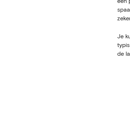
een 
spaa
zeker
Je k
typi
de la