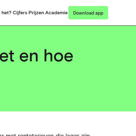
 het?
Cijfers
Prijzen
Academie
Download app
et en hoe
 met rentetarieven die lager zijn