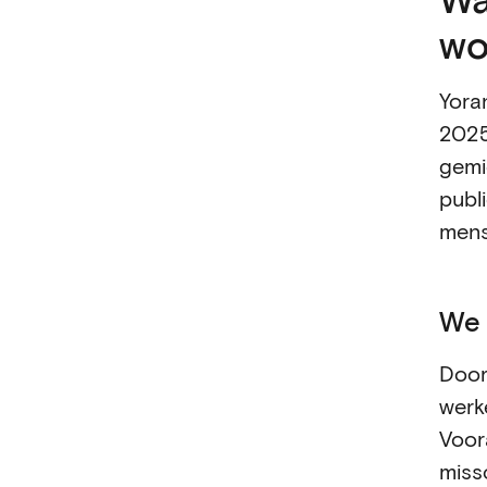
wo
Yora
2025
gemi
publ
mens
We 
Door
werk
Voor
miss