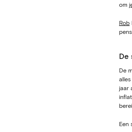
om
j
Rob
pens
De 
De m
alles
jaar
infla
bere
Een 