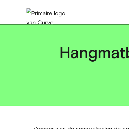
Hangmatb
Vroeger was de spaarrekening de hoek