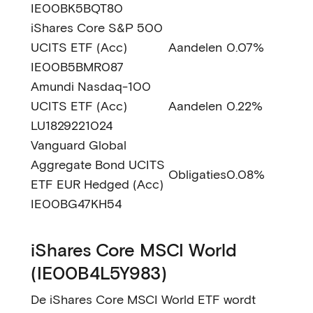
IE00BK5BQT80
iShares Core S&P 500
UCITS ETF (Acc)
Aandelen
0.07%
IE00B5BMR087
Amundi Nasdaq-100
UCITS ETF (Acc)
Aandelen
0.22%
LU1829221024
Vanguard Global
Aggregate Bond UCITS
Obligaties
0.08%
ETF EUR Hedged (Acc)
IE00BG47KH54
iShares Core MSCI World
(IE00B4L5Y983)
De iShares Core MSCI World ETF wordt