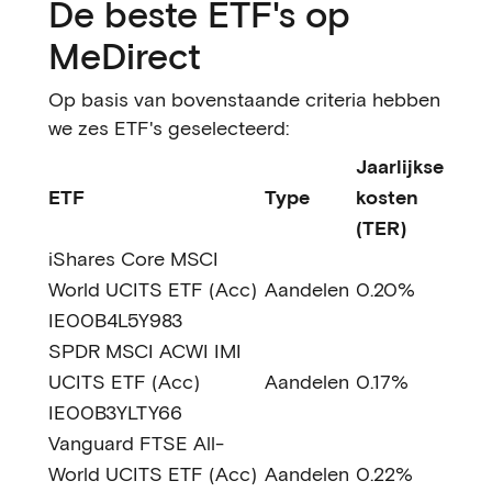
De beste ETF's op
MeDirect
Op basis van bovenstaande criteria hebben
we zes ETF's geselecteerd:
Jaarlijkse
ETF
Type
kosten
(TER)
iShares Core MSCI
World UCITS ETF (Acc)
Aandelen
0.20%
IE00B4L5Y983
SPDR MSCI ACWI IMI
UCITS ETF (Acc)
Aandelen
0.17%
IE00B3YLTY66
Vanguard FTSE All-
World UCITS ETF (Acc)
Aandelen
0.22%