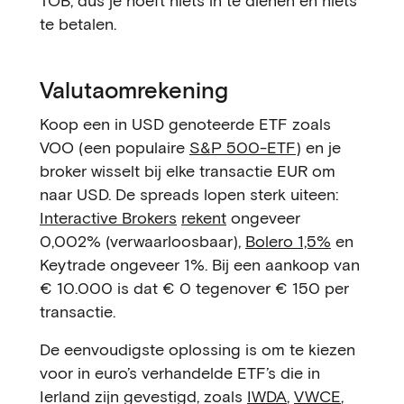
TOB, dus je hoeft niets in te dienen en niets
te betalen.
Valutaomrekening
Koop een in USD genoteerde ETF zoals
VOO (een populaire
S&P 500-ETF
) en je
broker wisselt bij elke transactie EUR om
naar USD. De spreads lopen sterk uiteen:
Interactive Brokers
rekent
ongeveer
0,002% (verwaarloosbaar),
Bolero 1,5%
en
Keytrade ongeveer 1%. Bij een aankoop van
€ 10.000 is dat € 0 tegenover € 150 per
transactie.
De eenvoudigste oplossing is om te kiezen
voor in euro’s verhandelde ETF’s die in
Ierland zijn gevestigd, zoals
IWDA
,
VWCE
,